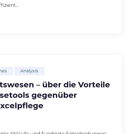
izient...
nes
Analysis
tswesen – über die Vorteile
ysetools gegenüber
xcelpflege
ziente Abläufe und fundierte Entscheidungen